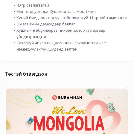
40 гр савлагаатай
Монголд ургадаг Хуш модны самрын чөмөг
Хүний биед нөхөж орлуулах боломжгүй 11 төрлийн амин дэм
Омега амин дэмүүдээр баялаг
Хушны чөмөг бүхлээрээ чихрэн дотор гар аргаар 
үйлдвэрлэгдсэн
Сахаргүй чихэр нь цусан дахь сахарын хэмжээг 
нэмэгдүүлэхгүй, шүдэнд ээлтэй
Төстэй бүтээгдэхүүн
Х