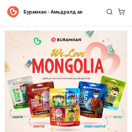
Бурамхан - Амьдралд амт нэмнэ