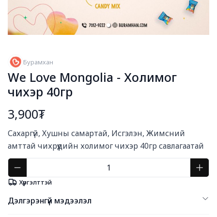
Бурамхан
We Love Mongolia - Холимог
чихэр 40гр
3,900₮
Богино тайлбар
Сахаргүй, Хушны самартай, Исгэлэн, Жимсний 
амттай чихрүүдийн холимог чихэр 40гр савлагаатай
Хүргэлттэй
Дэлгэрэнгүй мэдээлэл